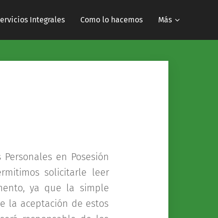
ervicios Integrales
Como lo hacemos
Más
s Personales en Posesión
mitimos solicitarle leer
ento, ya que la simple
e la aceptación de estos