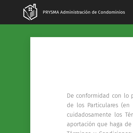
PRYSMA Administración de Condominios
De conformidad con lo p
de los Particulares (en
cuidadosamente los Té
aportación que haga de 