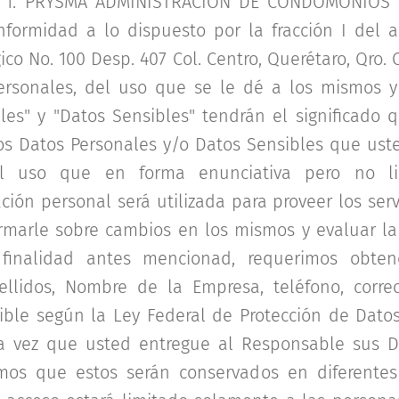
s: 1. PRYSMA ADMINISTRACION DE CONDOMONIOS s
formidad a lo dispuesto por la fracción I del ar
ico No. 100 Desp. 407 Col. Centro, Querétaro, Qro. 
ersonales, del uso que se le dé a los mismos y 
les" y "Datos Sensibles" tendrán el significado q
 Los Datos Personales y/o Datos Sensibles que us
el uso que en forma enunciativa pero no lim
ción personal será utilizada para proveer los ser
ormarle sobre cambios en los mismos y evaluar la
 finalidad antes mencionad, requerimos obtene
llidos, Nombre de la Empresa, teléfono, correo
ble según la Ley Federal de Protección de Dato
na vez que usted entregue al Responsable sus D
amos que estos serán conservados en diferente