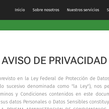
Inicio
Sobre nosotros
Nuestros servicios
S
AVISO DE PRIVACIDAD
revisto en la Ley Federal de Protección de Dato
 lo sucesivo denominada como "la Ley"), nos per
rminos y Condiciones contenidos en este docum
sus datos Personales o Datos Sensibles constituy