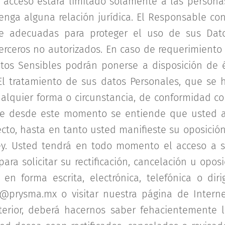
o acceso estará limitado solamente a las personas
enga alguna relación jurídica. El Responsable co
re adecuadas para proteger el uso de sus Dato
erceros no autorizados. En caso de requerimiento
tos Sensibles podrán ponerse a disposición de és
El tratamiento de sus datos Personales, que se 
alquier forma o circunstancia, de conformidad co
que desde este momento se entiende que usted a
ecto, hasta en tanto usted manifieste su oposició
ey. Usted tendrá en todo momento el acceso a s
para solicitar su rectificación, cancelación u opo
 en forma escrita, electrónica, telefónica o di
on@prysma.mx o visitar nuestra página de Inter
terior, deberá hacernos saber fehacientemente 